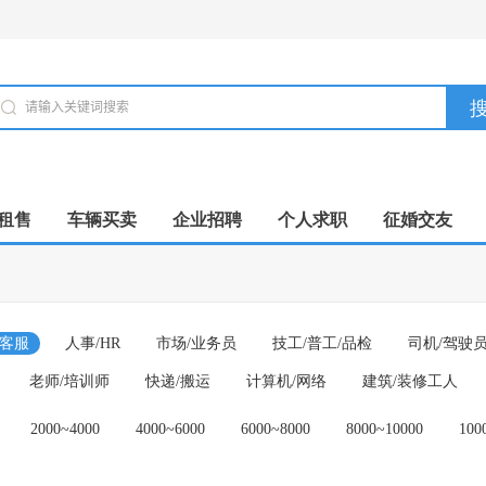
租售
车辆买卖
企业招聘
个人求职
征婚交友
/客服
人事/HR
市场/业务员
技工/普工/品检
司机/驾驶
老师/培训师
快递/搬运
计算机/网络
建筑/装修工人
2000~4000
4000~6000
6000~8000
8000~10000
10