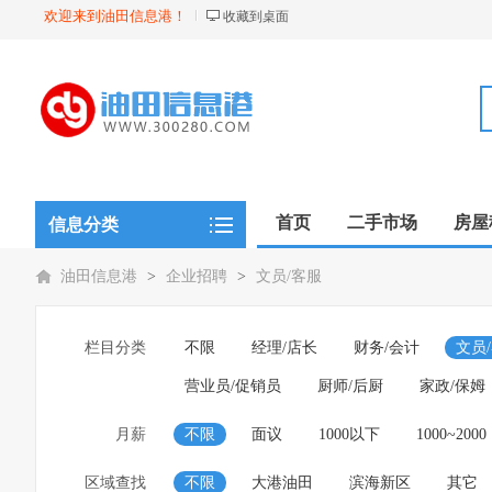
欢迎来到油田信息港！
收藏到桌面
首页
二手市场
房屋
信息分类
油田信息港
>
企业招聘
>
文员/客服
栏目分类
不限
经理/店长
财务/会计
文员
营业员/促销员
厨师/后厨
家政/保姆
月薪
不限
面议
1000以下
1000~2000
区域查找
不限
大港油田
滨海新区
其它