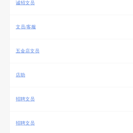
诚招文员
文员/客服
五金店文员
店助
招聘文员
招聘文员