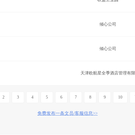
倾心公司
倾心公司
天津欧航星全季酒店管理有
2
3
4
5
6
7
8
公司
9
10
免费发布一条文员/客服信息>>