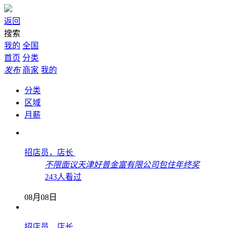
返回
搜索
我的
全国
首页
分类
发布
商家
我的
分类
区域
月薪
招店员，店长
不限
面议
天津好普金富有限公司
包住
年终奖
243人看过
08月08日
招店员，店长