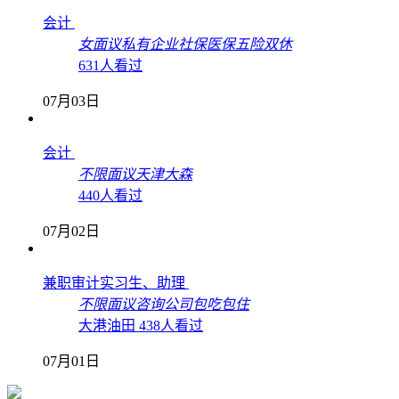
会计
女
面议
私有企业
社保
医保
五险
双休
631人看过
07月03日
会计
不限
面议
天津大森
440人看过
07月02日
兼职审计实习生、助理
不限
面议
咨询公司
包吃
包住
大港油田
438人看过
07月01日