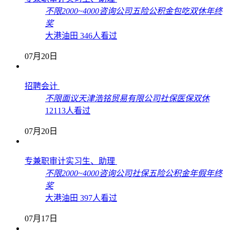
不限
2000~4000
咨询公司
五险
公积金
包吃
双休
年终
奖
大港油田
346人看过
07月20日
招聘会计
不限
面议
天津浩铭贸易有限公司
社保
医保
双休
12113人看过
07月20日
专兼职审计实习生、助理
不限
2000~4000
咨询公司
社保
五险
公积金
年假
年终
奖
大港油田
397人看过
07月17日