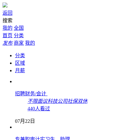
返回
搜索
我的
全国
首页
分类
发布
商家
我的
分类
区域
月薪
招聘财务/会计
不限
面议
科技公司
社保
双休
440人看过
07月22日
专兼职审计实习生、助理