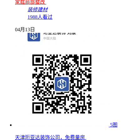
家庭局部整改
装修建材
1988人看过
04月13日
5图
天津珩亚达装饰公司，免费量房