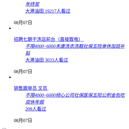
年终奖
大港油田
19217人看过
08月07日
招聘七期干洗店前台（直接致电）
不限
4000~6000
禾唐洗衣洗鞋
社保
五险
单休
加班补
贴
大港油田
3033人看过
08月07日
销售跟单员 文员
不限
4000~6000
倾心公司
社保
医保
五险
公积金
包吃
双休
年假
209人看过
08月07日