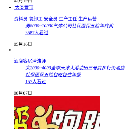
05月19日
大类置顶
资料员 装卸工 安全员 生产主任 生产运营
男
8000~10000
气体公司
社保
医保
五险
年终奖
3587人看过
05月16日
酒店客房清洁师
女
2000~4000
全季天津大港油田三号院步行街酒店
社保
医保
五险
包吃
包住
年假
157人看过
08月07日