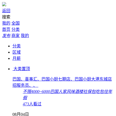
返回
搜索
我的
全国
首页
分类
发布
商家
我的
分类
区域
月薪
大类置顶
巴国、喜事汇、巴国小厨七期店、巴国小厨大港东城店
招服务员、、
不限
4000~6000
巴国人家风味酒楼
社保
包吃
包住
年
假
473人看过
08月04日