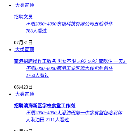
大类置顶
招聘文员
不限
2000~4000
东银科技有限公司
五险
单休
788人看过
07月31日
大类置顶
南港招聘操作工数名 男女不限 30岁-50岁 管吃住 一天2
不限
6000~8000
南港工业区流水线
包吃
包住
2760人看过
06月23日
大类置顶
招聘滨海新区学校食堂工作岗
不限
2000~4000
大港油田第一中学食堂
包吃
双休
大港油田
2111人看过