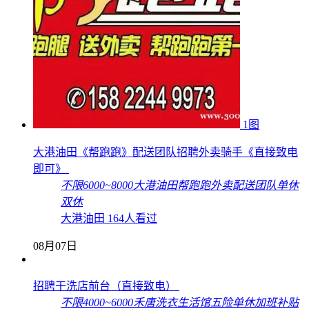
1图
大港油田《帮跑跑》配送团队招聘外卖骑手《直接致电
即可》
不限
6000~8000
大港油田帮跑跑外卖配送团队
单休
双休
大港油田
164人看过
08月07日
招聘干洗店前台（直接致电）
不限
4000~6000
禾唐洗衣生活馆
五险
单休
加班补贴