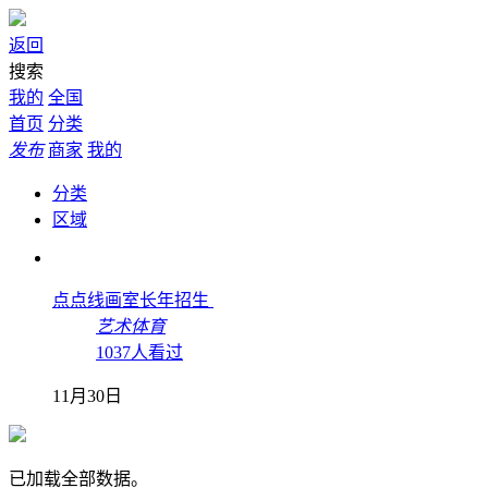
返回
搜索
我的
全国
首页
分类
发布
商家
我的
分类
区域
点点线画室长年招生
艺术体育
1037人看过
11月30日
已加载全部数据。