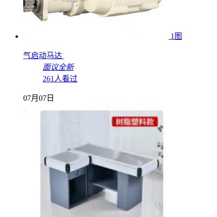
1图
气启动马达
面议
全新
261人看过
07月07日