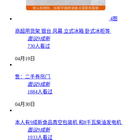
4图
商超用货架 银台 风幕 立式冰箱 卧式冰柜等
面议
9成新
730人看过
04月19日
售：二手卷帘门
面议
9成新
1884人看过
04月30日
本人有9成新食品真空包装机 和8千瓦柴油发电机
面议
9成新
1933人看过