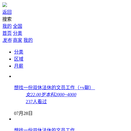
返回
搜索
我的
全国
首页
分类
发布
商家
我的
分类
区域
月薪
想找一份双休法休的文员工作（+v聊）
女
22.00岁
本科
2000~4000
237人看过
07月28日
想找一份双休法休的文员工作