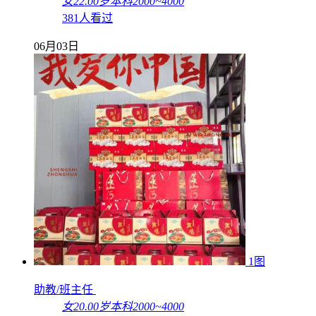
女
22.00岁
本科
2000~4000
381人看过
06月03日
1图
助教/班主任
女
20.00岁
本科
2000~4000