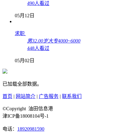
490人看过
05月12日
求职
男
32.00岁
大专
4000~6000
448人看过
05月02日
已加载全部数据。
首页
|
网站简介
|
广告服务
|
联系我们
©Copyright 油田信息港
津ICP备18008104号-1
电话：
18920981590