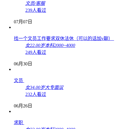
文员/客服
239人看过
07月07日
找一个文员工作要求双休法休（可以的话加v聊）
女
22.00岁
本科
2000~4000
249人看过
06月30日
文员
女
34.00岁
大专
面议
232人看过
06月26日
求职