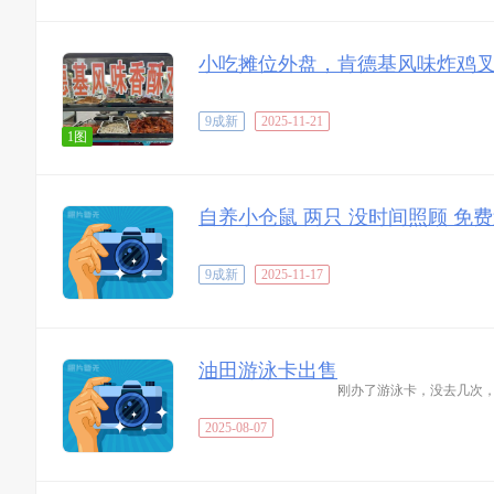
小吃摊位外盘，肯德基风味炸鸡
9成新
2025-11-21
1图
自养小仓鼠 两只 没时间照顾 免费
9成新
2025-11-17
油田游泳卡出售
刚办了游泳卡，没去几次，要
2025-08-07