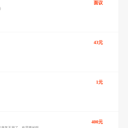
面议
号
43元
1元
400元
已康复不用了，有需要的联