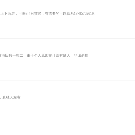
上下两层，可养3-4只猫咪，有需要的可以联系13785762619.
量油田数一数二，由于个人原因转让给有缘人，非诚勿扰
，直径60左右