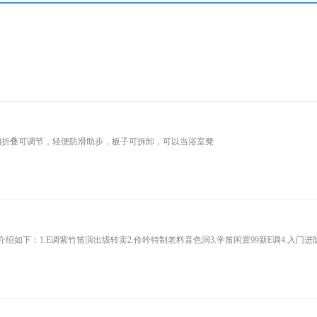
钢折叠可调节，轻便防滑助步，板子可拆卸，可以当浴室凳
介绍如下：1.E调紫竹笛演出级转卖2.伶吟特制老料音色润3.学笛闲置99新E调4.入门进