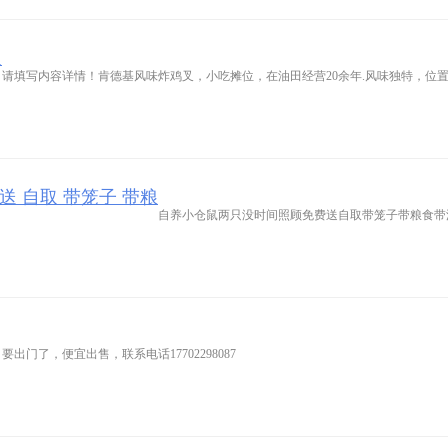
叉
请填写内容详情！肯德基风味炸鸡叉，小吃摊位，在油田经营20余年.风味独特，位
送 自取 带笼子 带粮
自养小仓鼠两只没时间照顾免费送自取带笼子带粮食带
出门了，便宜出售，联系电话17702298087