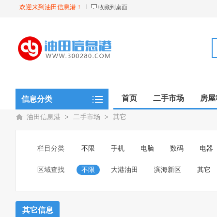
欢迎来到油田信息港！
收藏到桌面
首页
二手市场
房屋
信息分类
油田信息港
>
二手市场
>
其它
栏目分类
不限
手机
电脑
数码
电器
区域查找
不限
大港油田
滨海新区
其它
其它信息