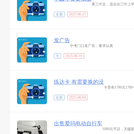
离三中近，适合在三中上学的
全新
2025-06-25
发广告
中考门口发广告，要求认真
无
2025-06-19
练达卡 有需要换的没
卡里有1780元17
全新
2025-06-04
出售爱玛电动自行车
1000元可议，无