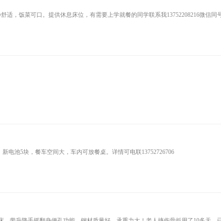
适，饭菜可口。提供休息床位，有需要上学就餐的同学联系我13752208216微信同
新电池5块，餐车空间大，车内可放餐桌。详情可电联13752726706
床，带升降手摇翻身便孔功能，钢材质量好，承重力大！老人摔伤骨折用了10多天，