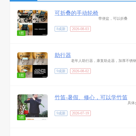
可折叠的手动轮椅
带便盆，可以折叠
8成新
2026-08-03
1图
助行器
老年人助行器，康复助走器，加厚不锈
9成新
2026-08-02
1图
竹笛-暑假、修心，可以学竹笛
具体
9成新
2026-07-19
5图