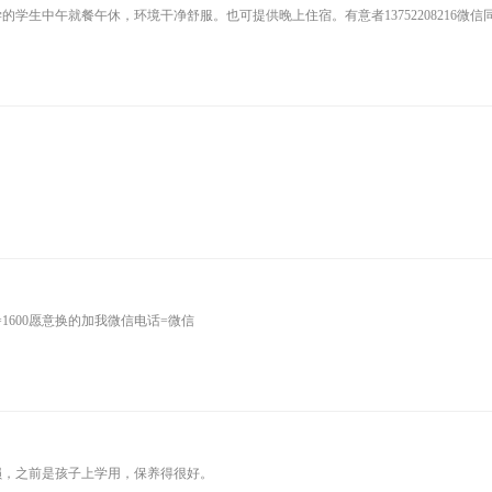
学生中午就餐午休，环境干净舒服。也可提供晚上住宿。有意者13752208216微信
80=1600愿意换的加我微信电话=微信
磕损，之前是孩子上学用，保养得很好。