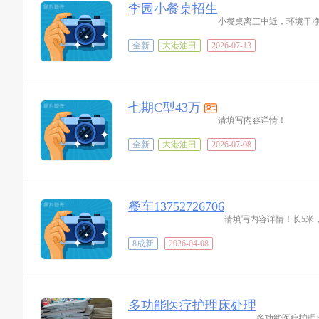
李园小餐桌招生
小餐桌离三中近，环境干净舒
全新
大港油田
2026-07-13
七期C型43万
请填写内容详情！
全新
大港油田
2026-07-08
餐车13752726706
请填写内容详情！长5米，
8成新
2026-04-08
多功能医疗护理床处理
多功能医疗护理