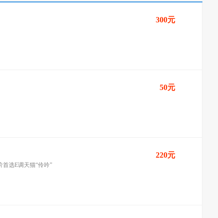
300元
50元
220元
阶首选E调天猫“伶吟”