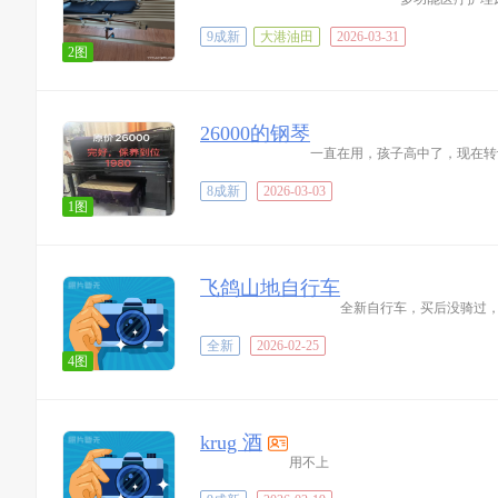
9成新
大港油田
2026-03-31
2图
26000的钢琴
一直在用，孩子高中了，现在转
8成新
2026-03-03
1图
飞鸽山地自行车
全新自行车，买后没骑过
全新
2026-02-25
4图
krug 酒
用不上