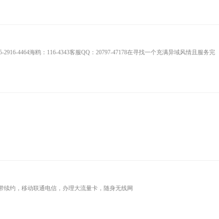
916-4464海鸥：116-4343客服QQ：20797-47178在寻找一个充满异域风情且服务完
带续约，移动联通电信，办理大流量卡，随身无线网