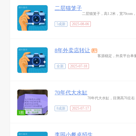
二层猫笼子
二层猫笼子，高1.2米，宽70com，
5成新
2025-08-06
8年外卖店转让
客源稳定，外卖平台单
全新
2025-07-18
70年代大水缸
70年代大水缸，目测高70左右
8成新
2025-07-17
1图
李园小餐桌招生