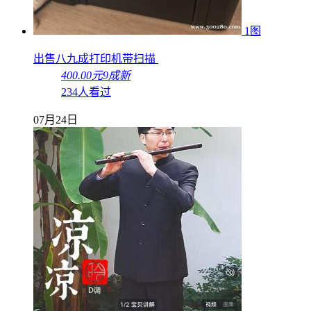
1图
出售八九成打印机带扫描
400.00元
9成新
234人看过
07月24日