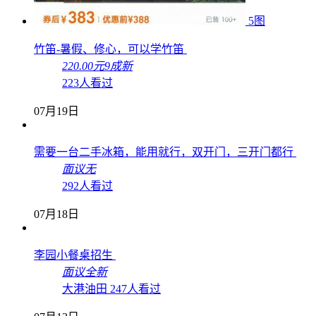
5图
竹笛-暑假、修心，可以学竹笛
220.00元
9成新
223人看过
07月19日
需要一台二手冰箱，能用就行，双开门，三开门都行
面议
无
292人看过
07月18日
李园小餐桌招生
面议
全新
大港油田
247人看过