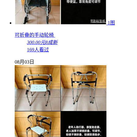
1图
可折叠的手动轮椅
300.00元
8成新
169人看过
08月03日