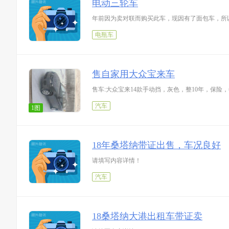
电动三轮车
年前因为卖对联而购买此车，现因有了面包车，所
电瓶车
售自家用大众宝来车
售车:大众宝来14款手动挡，灰色，整10年，保险
汽车
1图
18年桑塔纳带证出售，车况良好
请填写内容详情！
汽车
18桑塔纳大港出租车带证卖