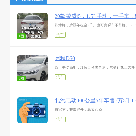
20款荣威i5，1.5L手动，一手车
带津牌，牌照年租金2千。也可卖裸车不带牌。（
汽车
1图
启程D60
19年手动高配，加装自动离合器，尼桑轩逸三大件，
汽车
5图
北汽电动400公里5年车售3万5千1366
自家车，非常好开，急卖3万5
汽车