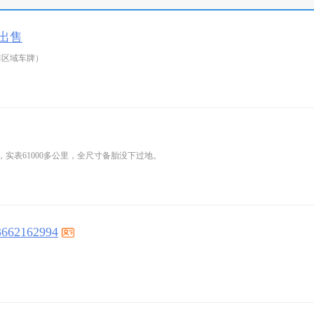
，出售
非区域车牌）
实表61000多公里，全尺寸备胎没下过地。
2162994