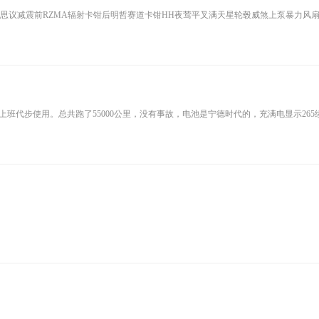
不可思议减震前RZMA辐射卡钳后明哲赛道卡钳HH夜莺平叉满天星轮毂威煞上泵暴力风扇前90/90
日常上班代步使用。总共跑了55000公里，没有事故，电池是宁德时代的，充满电显示26