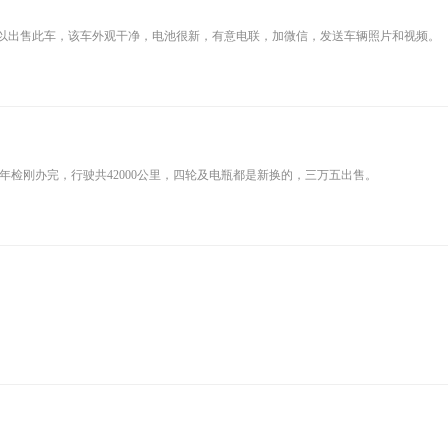
以出售此车，该车外观干净，电池很新，有意电联，加微信，发送车辆照片和视频。
，年检刚办完，行驶共42000公里，四轮及电瓶都是新换的，三万五出售。