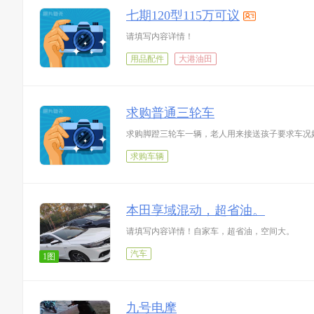
七期120型115万可议
请填写内容详情！
用品配件
大港油田
求购普通三轮车
求购脚蹬三轮车一辆，老人用来接送孩子要求车况好外观
求购车辆
本田享域混动，超省油。
请填写内容详情！自家车，超省油，空间大。
汽车
1图
九号电摩