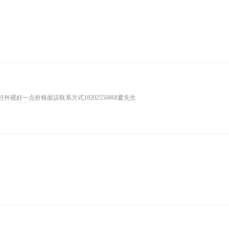
好一点价格面议联系方式18202550868夏先生