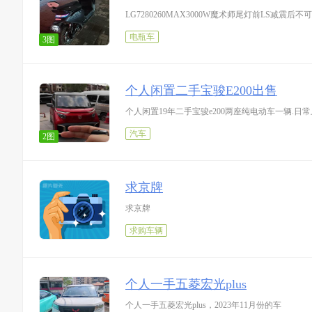
LG7280260MAX3000W魔术师尾灯前LS减震后
电瓶车
3图
个人闲置二手宝骏E200出售
个人闲置19年二手宝骏e200两座纯电动车一辆.
汽车
2图
求京牌
求京牌
求购车辆
个人一手五菱宏光plus
个人一手五菱宏光plus，2023年11月份的车