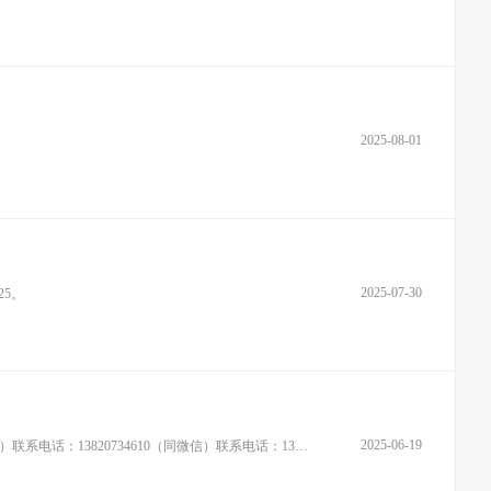
2025-08-01
2025-07-30
25。
2025-06-19
2022款2.0TDCT两驱智联旗畅版五座裸车29.8万购置，全车原版原漆，行驶里程48000公里。先到先得。联系电话：13820734610（同微信）联系电话：13820734610（同微信）联系电话：138207